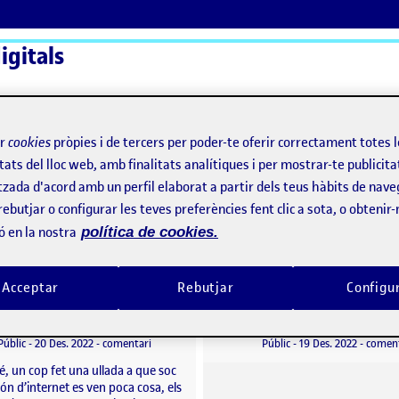
igitals
ActiFolios
Aj
ir
cookies
pròpies i de tercers per poder-te oferir correctament totes 
tats del lloc web, amb finalitats analítiques i per mostrar-te publicita
tzada d'acord amb un perfil elaborat a partir dels teus hàbits de nave
rebutjar o configurar les teves preferències fent clic a sota, o obtenir
ó en la nostra
política de cookies.
e!
Acceptar
Rebutjar
Configu
Presència a la xarxa
per
Publicat per
Publicat per
Publicat per
Biel Gerard Moran Badia
Lorena Serrano
Visibilitat:
Data de publicació
20 desembre, 2022 7:50 pm
el Presència a la xarxa
Visibilitat:
Data de publicació
Públic
-
20 Des. 2022
-
comentari
Públic
-
19 Des. 2022
-
coment
, un cop fet una ullada a que soc
ón d’internet es ven poca cosa, els