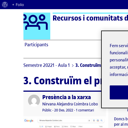
Quant al WordPress
+ Folio
Logo Ágora
Recursos i comunitats d
Saltar al contingut
Participants
Fem serv
funcionali
personali
Semestre 20221 - Aula 1
3. Construïm el projecte!
acceptar, 
informaci
3. Construïm el project
Presència a la xarxa
Publicat per
Publicat 
Publicat per
Nirvana Alejandra Coimbra Lobo
Visibilitat:
Data de publicació
a Presència a la xarxa
Públic
-
20 Des. 2022
-
1 comentari
Doncs bé
per al m