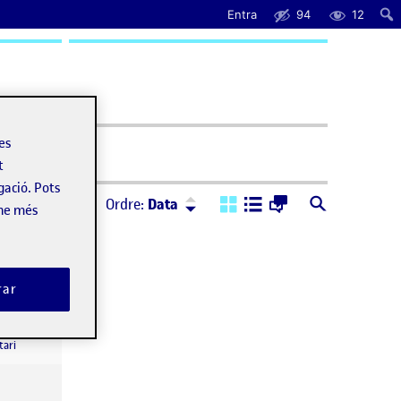
Entra
94
12
uda
les
t
gació. Pots
Ordre:
Descendent
Ordre:
Data
-ne més
rar
PAC3: Presència a la xarxa
el PAC3: Presència a la xarxa
ari