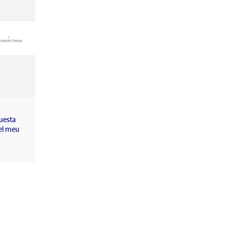
questa
 el meu