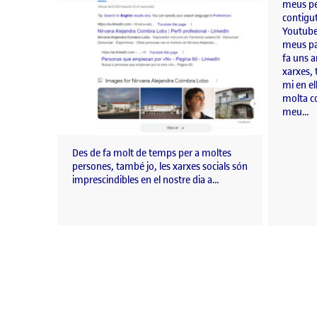
meus per
contigu
Youtube
meus par
fa uns a
xarxes,
mi en el
molta co
meu…
Des de fa molt de temps per a moltes
persones, també jo, les xarxes socials són
imprescindibles en el nostre dia a…