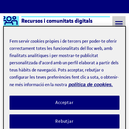
Logo Ágora
Recursos i comunitats digitals
Saltar al contingut
Fem servir
cookies
pròpies i de tercers per poder-te oferir
correctament totes les funcionalitats del lloc web, amb
finalitats analítiques i per mostrar-te publicitat
Semestre 20221 - Aula 1
23 Novembre, 2022
personalitzada d'acord amb un perfil elaborat a partir dels
23 Novembre, 2022
teus hàbits de navegació. Pots acceptar, rebutjar o
configurar les teves preferències fent clic a sota, o obtenir-
ne més informació en la nostra
política de cookies.
ActiUOC 2. Ens organitzem i estructurem el projecte
Publicat per
Publicat per
Júlia
Visibilitat:
Data de publicació
13 desembre, 2022 10:52 am
el ActiUOC 2. Ens organitzem i estru
Públic
-
23 Nov. 2022
-
comentari
Acceptar
Rebutjar