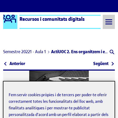
Logo Ágora
Recursos i comunitats digitals
Saltar al contingut
Semestre 20221 - Aula 1
ActiUOC 2. Ens organitzem i estructurem el projecte
Navegació d'entrades
: ActiUOC 2
: PAC
Anterior
Següent
Fem servir
cookies
pròpies i de tercers per poder-te oferir
correctament totes les funcionalitats del lloc web, amb
finalitats analítiques i per mostrar-te publicitat
personalitzada d'acord amb un perfil elaborat a partir dels
Publicat per