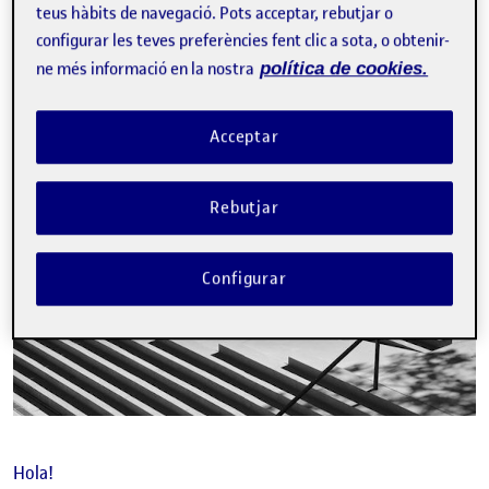
ActiUOC 2. Ens organitzem i e
teus hàbits de navegació. Pots acceptar, rebutjar o
Publicat per
Júlia
configurar les teves preferències fent clic a sota, o obtenir-
Visibilitat:
Data de publicació
13 desembre, 2022 10:52 am
el ActiUOC 2. Ens organitzem i estructu
Públic
-
23 Nov. 2022
-
comentari
ne més informació en la nostra
política de cookies.
Acceptar
Rebutjar
Configurar
Hola!