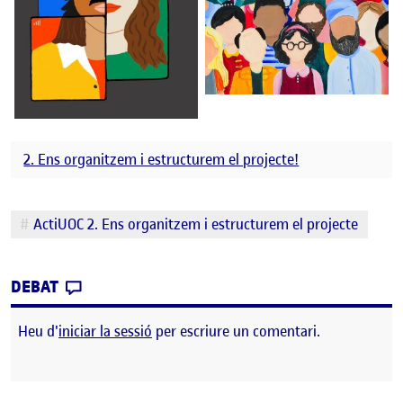
2. Ens organitzem i estructurem el projecte!
Etiquetes
ActiUOC 2. Ens organitzem i estructurem el projecte
CONTRIBUTION
0
EL ACTIUOC 2. ENS ORGANITZEM I ESTRUC
DEBAT
Heu d'
iniciar la sessió
per escriure un comentari.