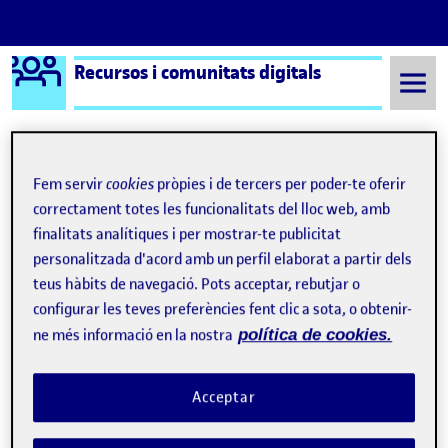
Logo Ágora
Recursos i comunitats digitals
Saltar al contingut
Fem servir
cookies
pròpies i de tercers per poder-te oferir
Semestre 20221 - Aula 1
Júlia
correctament totes les funcionalitats del lloc web, amb
finalitats analítiques i per mostrar-te publicitat
Júlia
personalitzada d'acord amb un perfil elaborat a partir dels
teus hàbits de navegació. Pots acceptar, rebutjar o
Valoració final
Publicat per
configurar les teves preferències fent clic a sota, o obtenir-
Publicat per
Júlia
ne més informació en la nostra
política de cookies.
Visibilitat:
Data de publicació
19 gener, 2023 5:42 pm
el Valoració final
Públic
-
19 Gen. 2023
-
comentari
És la primera vegada que he hagut de fer un treball en grup
Acceptar
completament a distància amb la resta de companys. Ha estat
una nova experiència molt enriquidora encara que en un inici,
vaig trobar dificultats perquè el treball era de manera asíncrona.