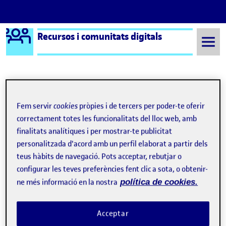
Logo Ágora
Recursos i comunitats digitals
Saltar al contingut
Semestre 20221 - Aula 1
4. Tanquem el projecte i el difonem!
Fem servir
cookies
pròpies i de tercers per poder-te oferir
correctament totes les funcionalitats del lloc web, amb
4. Tanquem el projecte i el
finalitats analítiques i per mostrar-te publicitat
difonem!
personalitzada d'acord amb un perfil elaborat a partir dels
teus hàbits de navegació. Pots acceptar, rebutjar o
configurar les teves preferències fent clic a sota, o obtenir-
Valoració final
Publicat per
ne més informació en la nostra
política de cookies.
Publicat per
Júlia
Visibilitat:
Data de publicació
19 gener, 2023 5:42 pm
el Valoració final
Públic
-
19 Gen. 2023
-
comentari
Acceptar
CONTRIBUTION
0
EL VALORACIÓ FINAL