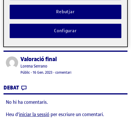
DEBAT
Rebutjar
No hi ha comentaris.
Heu d'
iniciar la sessió
per escriure un comentari.
Configurar
Valoració final
Publicat per
Publicat per
Lorena Serrano
Visibilitat:
Data de publicació
17 gener, 2023 6:39 pm
el Valoració final
Públic
-
16 Gen. 2023
-
comentari
CONTRIBUTION
0
EL VALORACIÓ FINAL
DEBAT
No hi ha comentaris.
Heu d'
iniciar la sessió
per escriure un comentari.