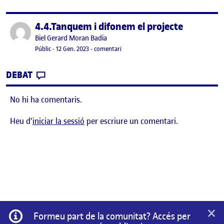
4.4.Tanquem i difonem el projecte
Publicat per
Publicat per
Biel Gerard Moran Badia
Visibilitat:
Data de publicació
el 4.4.Tanquem i difonem el projecte
Públic
-
12 Gen. 2023
-
comentari
CONTRIBUTION
0
EL 4.4.TANQUEM I DIFONEM EL PROJECTE
DEBAT
No hi ha comentaris.
Heu d'
iniciar la sessió
per escriure un comentari.
×
Informació
Formeu part de la comunitat? Accés per